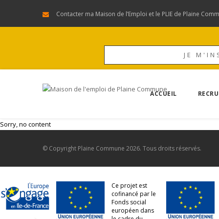
Contacter ma Maison de l’Emploi et le PLIE de Plaine Com
JE M'IN
ACCUEIL
RECRU
Sorry, no content
© Copyright
Plaine Commune
2026. Tous droits réservés.
Ce projet est
cofinancé par le
Fonds social
européen dans
le cadre du