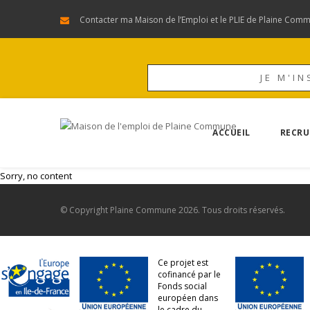
Contacter ma Maison de l’Emploi et le PLIE de Plaine Com
JE M'IN
ACCUEIL
RECRU
Sorry, no content
© Copyright
Plaine Commune
2026. Tous droits réservés.
Ce projet est
cofinancé par le
Fonds social
européen dans
le cadre du