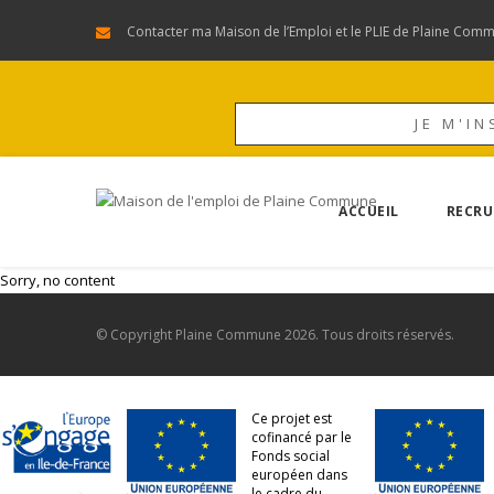
Contacter ma Maison de l’Emploi et le PLIE de Plaine Com
JE M'IN
ACCUEIL
RECRU
Sorry, no content
© Copyright
Plaine Commune
2026. Tous droits réservés.
Ce projet est
cofinancé par le
Fonds social
européen dans
le cadre du