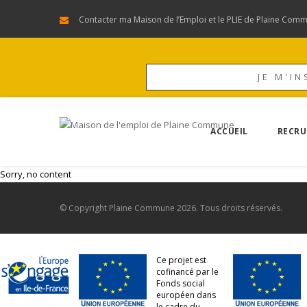
Contacter ma Maison de l’Emploi et le PLIE de Plaine Com
JE M'IN
ACCUEIL
RECRU
Sorry, no content
© Copyright
Plaine Commune
2026. Tous droits réservés.
Ce projet est
cofinancé par le
Fonds social
européen dans
le cadre du