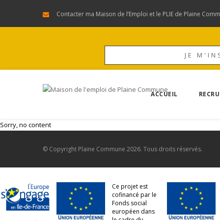
Contacter ma Maison de l’Emploi et le PLIE de Plaine Com
JE M'IN
ACCUEIL
RECRU
Sorry, no content
© Copyright
Plaine Commune
2026. Tous droits réservés.
Ce projet est
cofinancé par le
Fonds social
européen dans
le cadre du